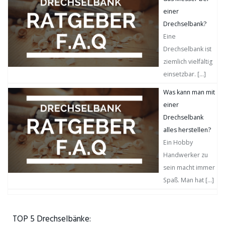
einer
Drechselbank?
Eine
Drechselbank ist
ziemlich vielfältig
einsetzbar.
[…]
Was kann man mit
einer
Drechselbank
alles herstellen?
Ein Hobby
Handwerker zu
sein macht immer
Spaß. Man hat
[…]
TOP 5 Drechselbänke: