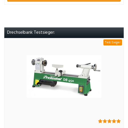
Drechselbank Testsieger:
Test-Sieger