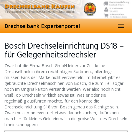
Skip
to
main
content
Drechselbank Expertenportal
Toggl
navig
Bosch Drechseleinrichtung DS18 –
für Gelegenheitsdrechsler
Zwar hat die Firma Bosch GmbH leider zur Zeit keine
Drechselbank in ihrem reichhaltigen Sortiment, allerdings
müssen Fans der Marke nicht verzweifeln: Im Internet gibt es
gebrauchte Drechselmaschinen von Bosch, die zum Teil sogar
noch im Originalkarton versandt werden. Wer also noch nicht
weiß, ob Drechseln wirklich etwas ist, was er oder sie
regelmäßig ausführen möchte, für den könnte die
Drechseleinrichtung S18 von Bosch genau das Richtige sein.
Zwar muss man eventuell etwas danach suchen, dafür kann
man hier für kleines Geld einmal in die große Welt des Drechseln
hineinschnuppern.