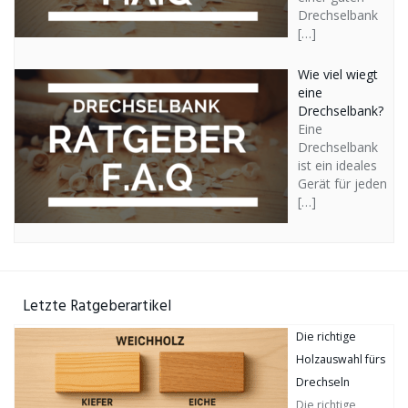
Drechselbank
[…]
Wie viel wiegt
eine
Drechselbank?
Eine
Drechselbank
ist ein ideales
Gerät für jeden
[…]
Letzte Ratgeberartikel
Die richtige
Holzauswahl fürs
Drechseln
Die richtige