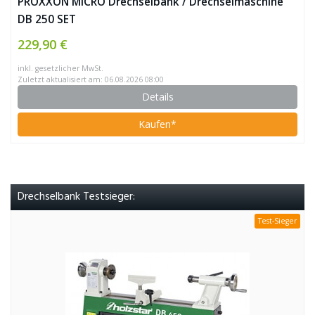
PROXXON MICRO Drechselbank / Drechselmaschine
DB 250 SET
229,90 €
inkl. gesetzlicher MwSt.
Zuletzt aktualisiert am: 06.08.2026 08:00
Details
Kaufen*
Drechselbank Testsieger:
Test-Sieger