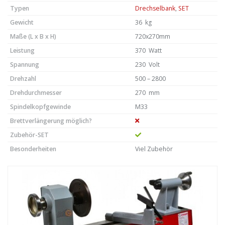
Typen
Drechselbank
,
SET
Gewicht
36 kg
Maße (L x B x H)
720x270mm
Leistung
370 Watt
Spannung
230 Volt
Drehzahl
500 – 2800
Drehdurchmesser
270 mm
Spindelkopfgewinde
M33
Brettverlängerung möglich?
Zubehör-SET
Besonderheiten
Viel Zubehör