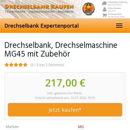
Skip
to
main
content
Drechselbank Expertenportal
Toggl
navig
Drechselbank, Drechselmaschine
MG45 mit Zubehör
(5 / 5 bei 2 Stimmen)
217,00 €
inkl. gesetzlicher MwSt.
Zuletzt aktualisiert am: 23.07.2026 19:55
Jetzt kaufen*
Marken
MG