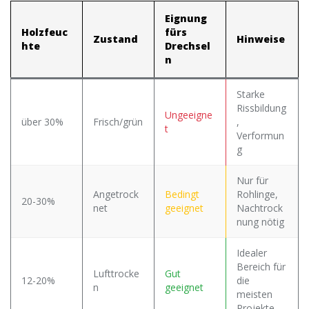
Eignung
Holzfeuc
fürs
Zustand
Hinweise
hte
Drechsel
n
Starke
Rissbildung
Ungeeigne
über 30%
Frisch/grün
,
t
Verformun
g
Nur für
Angetrock
Bedingt
Rohlinge,
20-30%
net
geeignet
Nachtrock
nung nötig
Idealer
Bereich für
Lufttrocke
Gut
12-20%
die
n
geeignet
meisten
Projekte