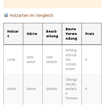
Holzarten im Vergleich
Beste
Holzar
Bearb
Härte
Verwe
Preis
t
eitung
ndung
Anfäng
erproje
Sehr
Sehr
Linde
kte,
€
weich
einfach
Schnitz
ereien
Übungs
stücke,
Kiefer
Weich
Einfach
einfach
€
e
Formen