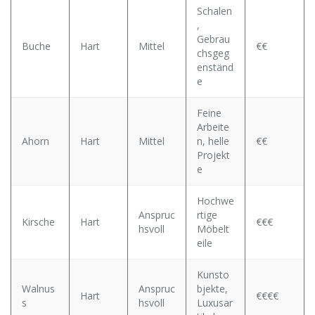
Schalen
,
Gebrau
Buche
Hart
Mittel
€€
chsgeg
enständ
e
Feine
Arbeite
Ahorn
Hart
Mittel
n, helle
€€
Projekt
e
Hochwe
Anspruc
rtige
Kirsche
Hart
€€€
hsvoll
Möbelt
eile
Kunsto
Walnus
Anspruc
bjekte,
Hart
€€€€
s
hsvoll
Luxusar