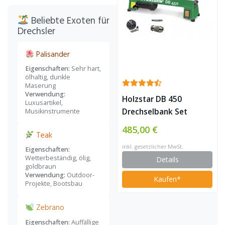
Beliebte Exoten für
Drechsler
Palisander
Eigenschaften:
Sehr hart,
ölhaltig, dunkle
Maserung
Verwendung:
Holzstar DB 450
Luxusartikel,
Drechselbank Set
Musikinstrumente
485,00 €
Teak
inkl. gesetzlicher MwSt.
Eigenschaften:
Wetterbeständig, ölig,
Details
goldbraun
Verwendung:
Outdoor-
Kaufen*
Projekte, Bootsbau
Zebrano
Eigenschaften:
Auffällige