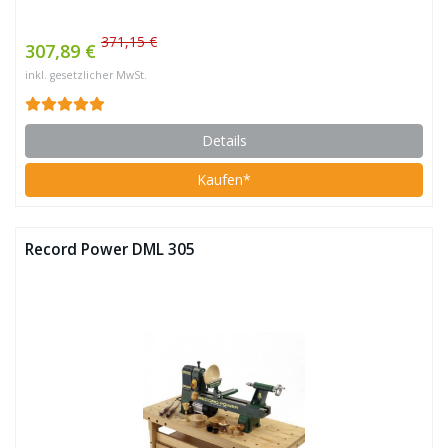
371,15 €
307,89 €
inkl. gesetzlicher MwSt.
Details
Kaufen*
Record Power DML 305