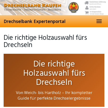
Skip
to
main
content
Drechselbank Expertenportal
Toggl
navig
Die richtige Holzauswahl fürs
Drechseln
Die richtige
Holzauswahl fürs
Drechseln
Von Weich- bis Hartholz – Ihr kompletter
Guide für perfekte Drechselergebnisse