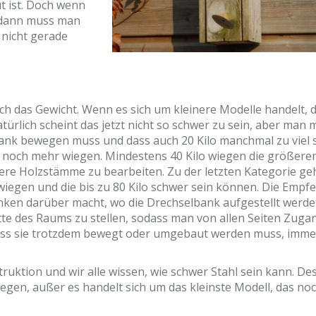
t ist. Doch wenn
 dann muss man
 nicht gerade
ch das Gewicht. Wenn es sich um kleinere Modelle handelt, 
ürlich scheint das jetzt nicht so schwer zu sein, aber man 
ank bewegen muss und dass auch 20 Kilo manchmal zu viel s
e noch mehr wiegen. Mindestens 40 Kilo wiegen die größere
inere Holzstämme zu bearbeiten. Zu der letzten Kategorie g
 wiegen und die bis zu 80 Kilo schwer sein können. Die Empf
anken darüber macht, wo die Drechselbank aufgestellt werd
Mitte des Raums zu stellen, sodass man von allen Seiten Zuga
dass sie trotzdem bewegt oder umgebaut werden muss, immer
truktion und wir alle wissen, wie schwer Stahl sein kann. De
wegen, außer es handelt sich um das kleinste Modell, das no