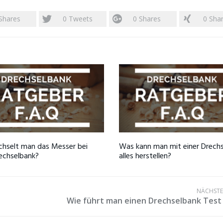
Shares
0
Tweets
0
Shares
0
Sha
hselt man das Messer bei
Was kann man mit einer Drech
rechselbank?
alles herstellen?
NÄCHSTER
Wie führt man einen Drechselbank Test