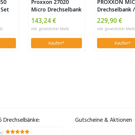
450
Proxxon 27020
PROXXON MI
 Set
Micro Drechselbank
Drechselbank 
DB 250
Drechselmasch
143,24 €
229,90 €
DB 250 SET
St.
inkl. gesetzlicher MwSt.
inkl. gesetzlicher MwSt
Kaufen*
Kaufen*
5 Drechselbänke:
Gutscheine & Aktionen