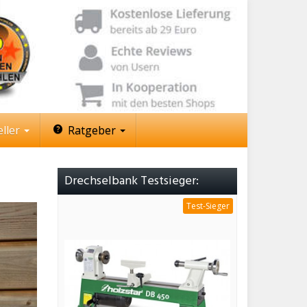
ller
Ratgeber
Drechselbank Testsieger:
Test-Sieger