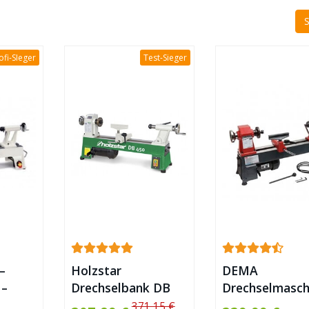
ofi-SIeger
Test-Sieger
–
Holzstar
DEMA
 –
Drechselbank DB
Drechselmasch
450
DM 450
371,15 €