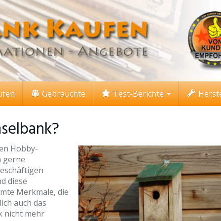
ufen
Gebrauchte
Test-Berichte
Herste
hselbank?
eden Hobby-
h gerne
beschäftigen
nd diese
mmte Merkmale, die
lich auch das
k nicht mehr