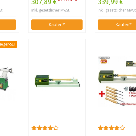
307,89 €
339,99 €
St.
inkl. gesetzlicher MwSt.
inkl. gesetzlicher MwSt
Kaufen*
Kaufen*
ieger-SET