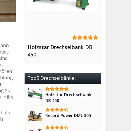
dann
Holzstar Drechselbank DB
muss
450
ind.
n
ehören
ehlung
Top5 Drechselbänke:
en
ng zu
Holzstar Drechselbank
 Hilfe
DB 450
shalb
Record Power DML 305
ch